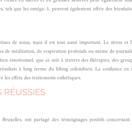
s riches en sucres et en graisses saturées peut également aid
es, tels que les oméga-3, peuvent également offrir des bienfait
nes de soins, mais il est tout aussi important. Le stress et l
ières de méditation, de respiration profonde ou même de journal
outien émotionnel, que ce soit à travers des thérapies, des gro
résultats à long terme du lifting colombien. La confiance en 
 les effets des traitements esthétiques.
 RÉUSSIES
ruxelles, ont partagé des témoignages positifs concernant le