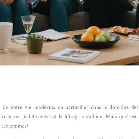
s de notre vie moderne, en particulier dans le domaine des
âce à ces plateformes est le lifting colombien. Mais quel est
z les femmes?